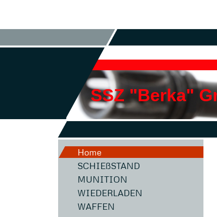
SSZ "Berka" 
Home
SCHIEßSTAND
MUNITION
WIEDERLADEN
WAFFEN