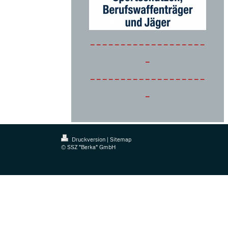
-------------------
-
-------------------
-
Druckversion
|
Sitemap
© SSZ "Berka" GmbH