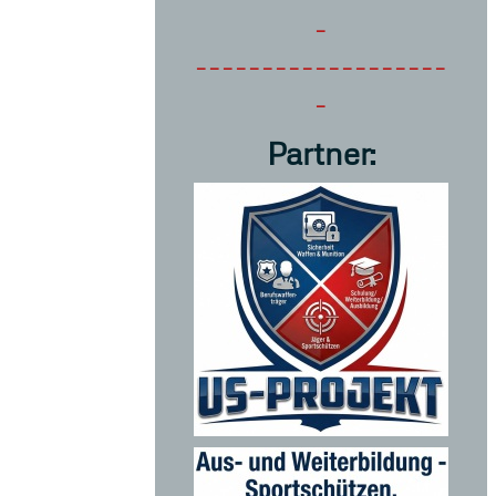
-
-------------------
-
Partner: