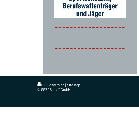
-------------------
-
-------------------
-
Druckversion
|
Sitemap
© SSZ "Berka" GmbH