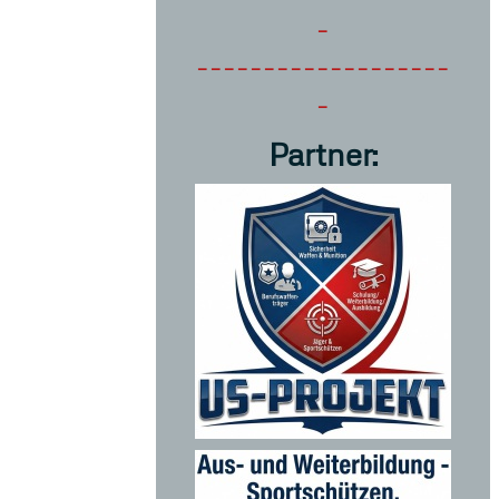
-
-------------------
-
Partner: