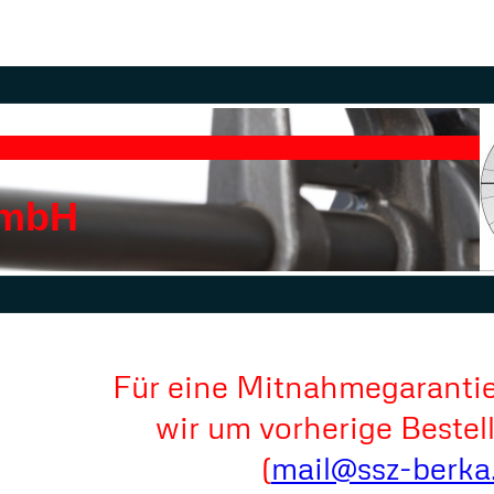
GmbH
Für eine Mitnahmegarantie
wir um vorherige Bestel
(
mail@ssz-berka