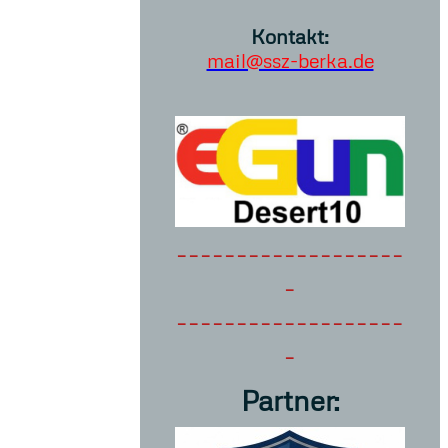
Kontakt:
mail@ssz-berka.de
-------------------
-
-------------------
-
Partner: