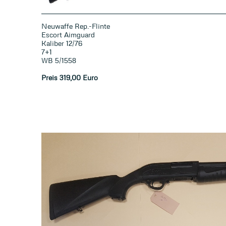
Neuwaffe Rep.-Flinte
Escort Aimguard
Kaliber 12/76
7+1
WB 5/1558
Preis 319
,0
0 Euro