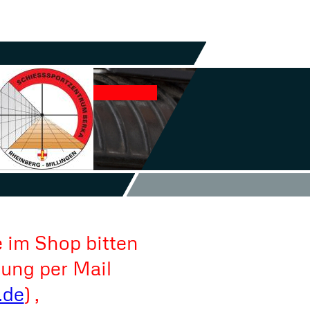
 im Shop bitten
lung per Mail
.de
) ,