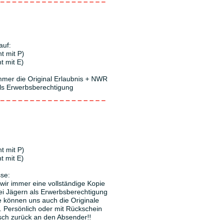
------------------
auf:
t mit P)
t mit E)
immer die Original Erlaubnis + NWR
als Erwerbsberechtigung
------------------
t mit P)
t mit E)
se:
wir immer eine vollständige Kopie
ei Jägern als Erwerbsberechtigung
 können uns auch die Originale
. Persönlich oder mit Rückschein
ch zurück an den Absender!!