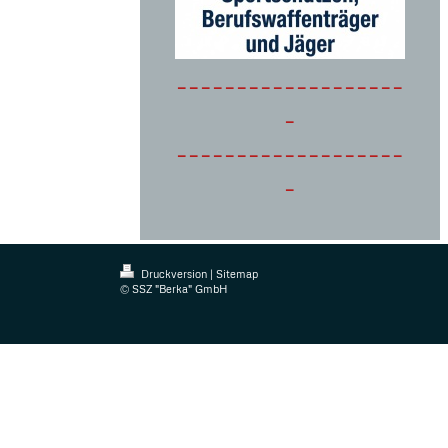
-------------------
-
-------------------
-
Druckversion
|
Sitemap
© SSZ "Berka" GmbH