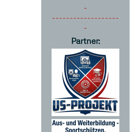
-
-------------------
-
Partner: