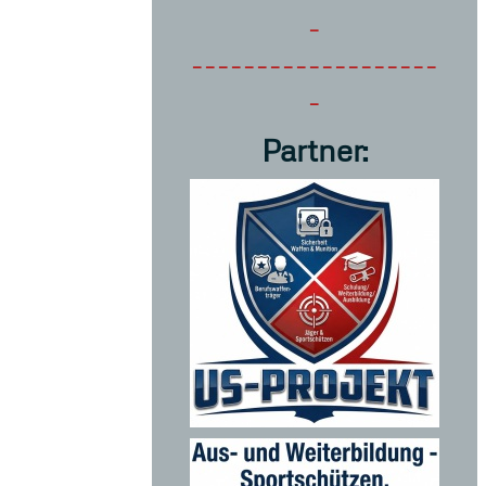
-
-------------------
-
Partner: