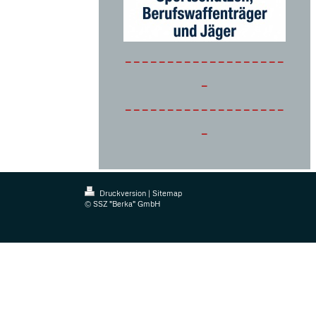
-------------------
-
-------------------
-
Druckversion
|
Sitemap
© SSZ "Berka" GmbH