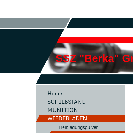
SSZ "Berka" 
Home
SCHIEßSTAND
MUNITION
WIEDERLADEN
Treibladungspulver