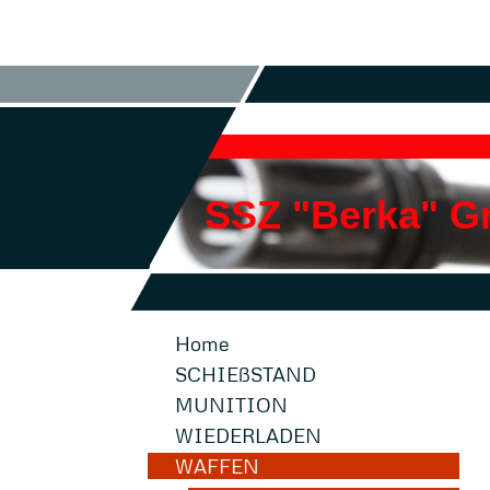
SSZ "Berka" 
Home
SCHIEßSTAND
MUNITION
WIEDERLADEN
WAFFEN