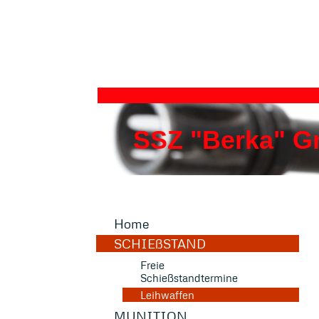
SSZ "Berka" 
Home
SCHIEßSTAND
Freie
Schießstandtermine
Leihwaffen
MUNITION