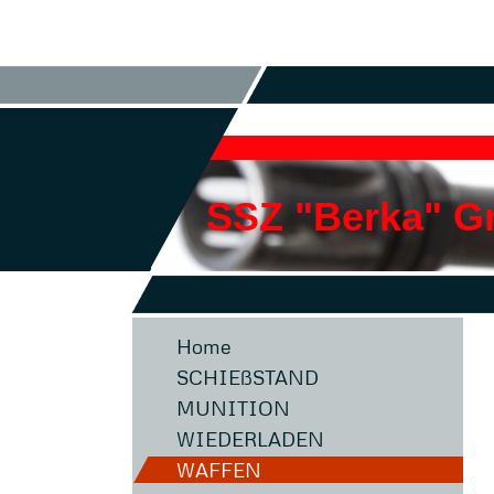
SSZ "Berka" 
Home
SCHIEßSTAND
MUNITION
WIEDERLADEN
WAFFEN