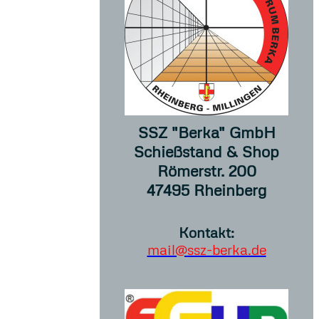
SSZ "Berka" GmbH
Schießstand & Shop
Römerstr. 200
47495 Rheinberg
Kontakt:
mail@ssz-berka.de