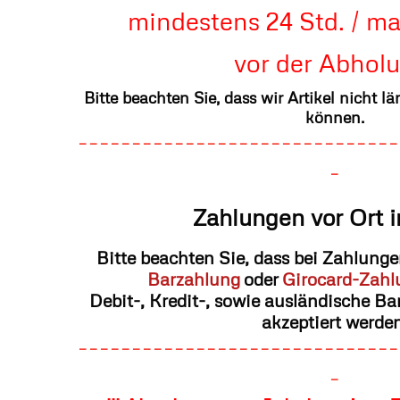
mindestens 24 Std. / ma
vor der Abholu
Bitte beachten Sie, dass wir Artikel nicht lä
können.
------------------------------
-
Zahlungen vor Ort 
Bitte beachten Sie, dass bei Zahlung
Barzahlung
oder
Girocard-Zahl
Debit-, Kredit-, sowie ausländische B
akzeptiert werden
------------------------------
-