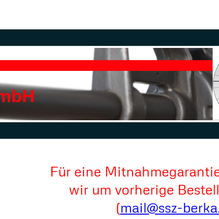
GmbH
Für eine Mitnahmegarantie
wir um vorherige Bestel
(
mail@ssz-berka