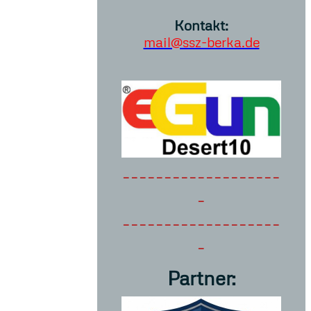
Kontakt:
mail@ssz-berka.de
-------------------
-
-------------------
-
Partner: