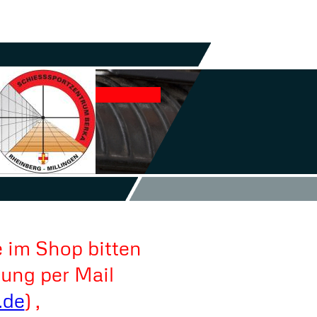
 im Shop bitten
lung per Mail
.de
) ,